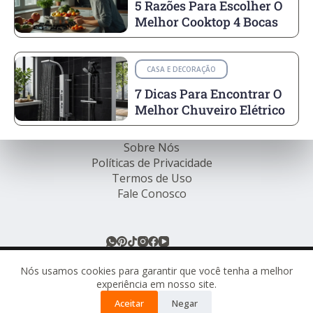
5 Razões Para Escolher O
Melhor Cooktop 4 Bocas
CASA E DECORAÇÃO
7 Dicas Para Encontrar O
Melhor Chuveiro Elétrico
Sobre Nós
Políticas de Privacidade
Termos de Uso
Fale Conosco
© Rede de Ofertas Online - TODOS OS DIREITOS
RESERVADOS.
Nós usamos cookies para garantir que você tenha a melhor
experiência em nosso site.
Este site pode conter links de afiliados. Ao comprar
Aceitar
Negar
através desses links, podemos receber uma