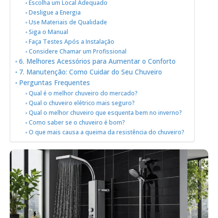
Escolha um Local Adequado
Desligue a Energia
Use Materiais de Qualidade
Siga o Manual
Faça Testes Após a Instalação
Considere Chamar um Profissional
6. Melhores Acessórios para Aumentar o Conforto
7. Manutenção: Como Cuidar do Seu Chuveiro
Perguntas Frequentes
Qual é o melhor chuveiro do mercado?
Qual o chuveiro elétrico mais seguro?
Qual o melhor chuveiro que esquenta bem no inverno?
Como saber se o chuveiro é bom?
O que mais causa a queima da resistência do chuveiro?