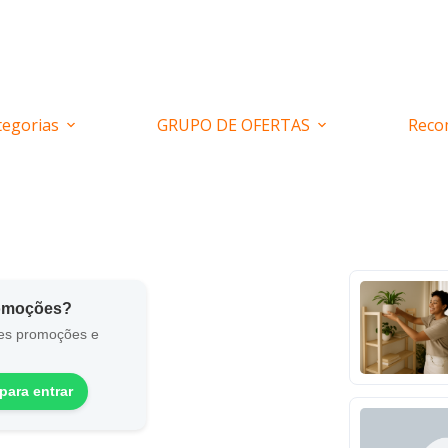
tegorias
GRUPO DE OFERTAS
Reco
romoções?
es promoções e
para entrar