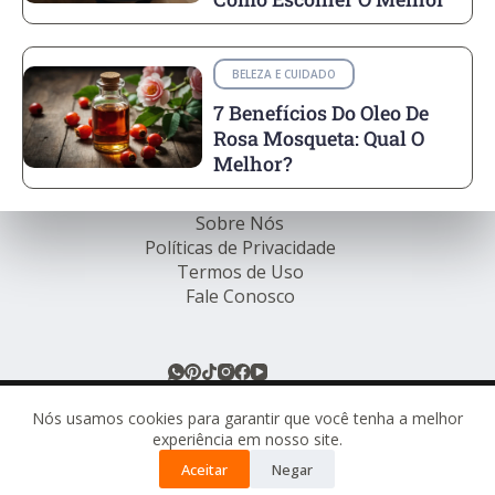
BELEZA E CUIDADO
7 Benefícios Do Oleo De
Rosa Mosqueta: Qual O
Melhor?
Sobre Nós
Políticas de Privacidade
Termos de Uso
Fale Conosco
© Rede de Ofertas Online - TODOS OS DIREITOS
RESERVADOS.
Nós usamos cookies para garantir que você tenha a melhor
experiência em nosso site.
Este site pode conter links de afiliados. Ao comprar
Aceitar
Negar
através desses links, podemos receber uma