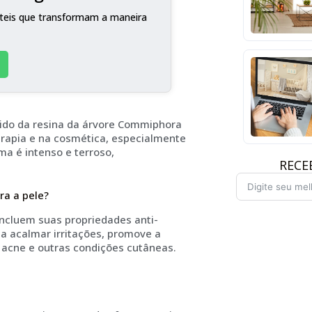
teis que transformam a maneira
tido da resina da árvore Commiphora
erapia e na cosmética, especialmente
ma é intenso e terroso,
RECE
ra a pele?
 incluem suas propriedades anti-
a a acalmar irritações, promove a
 acne e outras condições cutâneas.