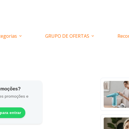
tegorias
GRUPO DE OFERTAS
Reco
romoções?
es promoções e
para entrar