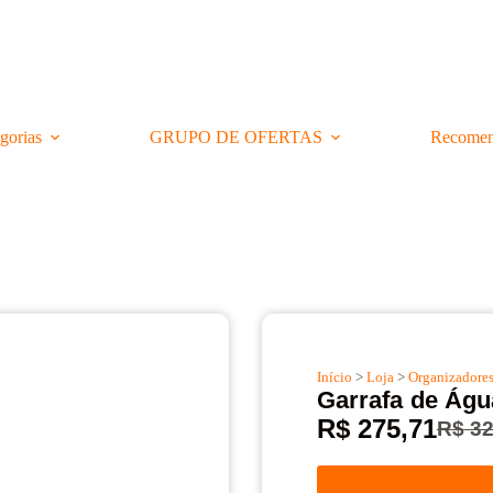
gorias
GRUPO DE OFERTAS
Recomen
Início
>
Loja
>
Organizadore
Garrafa de Águ
R$
275,71
R$
32