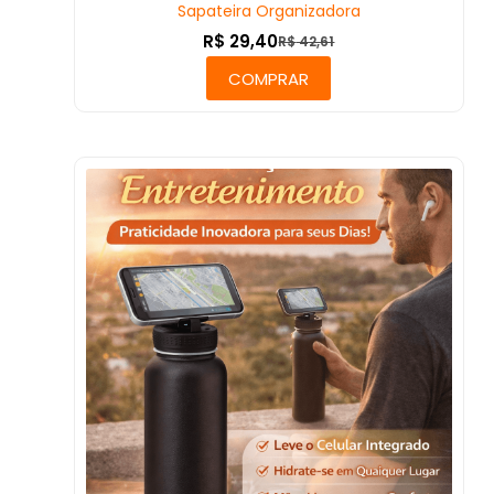
Sapateira Organizadora
R$
29,40
R$
42,61
COMPRAR