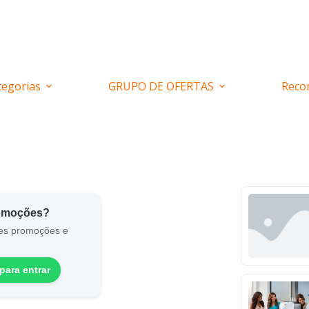
tegorias
GRUPO DE OFERTAS
Reco
romoções?
es promoções e
para entrar