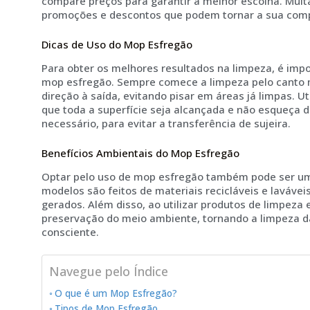
compare preços para garantir a melhor escolha. Muita
promoções e descontos que podem tornar a sua comp
Dicas de Uso do Mop Esfregão
Para obter os melhores resultados na limpeza, é imp
mop esfregão. Sempre comece a limpeza pelo canto 
direção à saída, evitando pisar em áreas já limpas. U
que toda a superfície seja alcançada e não esqueça 
necessário, para evitar a transferência de sujeira.
Benefícios Ambientais do Mop Esfregão
Optar pelo uso de mop esfregão também pode ser um
modelos são feitos de materiais recicláveis e lavávei
gerados. Além disso, ao utilizar produtos de limpeza 
preservação do meio ambiente, tornando a limpeza d
consciente.
Navegue pelo Índice
O que é um Mop Esfregão?
Tipos de Mop Esfregão