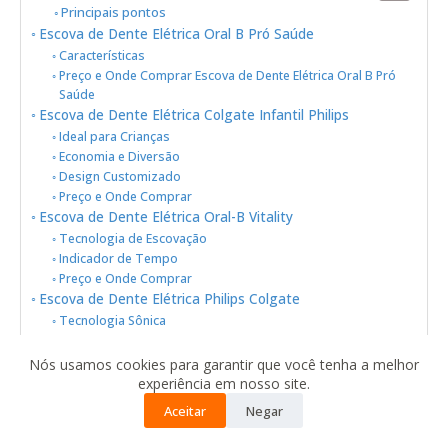
Principais pontos
Escova de Dente Elétrica Oral B Pró Saúde
Características
Preço e Onde Comprar Escova de Dente Elétrica Oral B Pró
Saúde
Escova de Dente Elétrica Colgate Infantil Philips
Ideal para Crianças
Economia e Diversão
Design Customizado
Preço e Onde Comprar
Escova de Dente Elétrica Oral-B Vitality
Tecnologia de Escovação
Indicador de Tempo
Preço e Onde Comprar
Escova de Dente Elétrica Philips Colgate
Tecnologia Sônica
Modos de Escovação
Preço e Onde Comprar
Nós usamos cookies para garantir que você tenha a melhor
Conclusão
experiência em nosso site.
Perguntas Frequentes
Aceitar
Negar
Qual é a diferença entre uma escova de dente elétrica e uma
escova de dente manual?