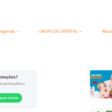
tegorias
GRUPO DE OFERTAS
Reco
romoções?
es promoções e
para entrar