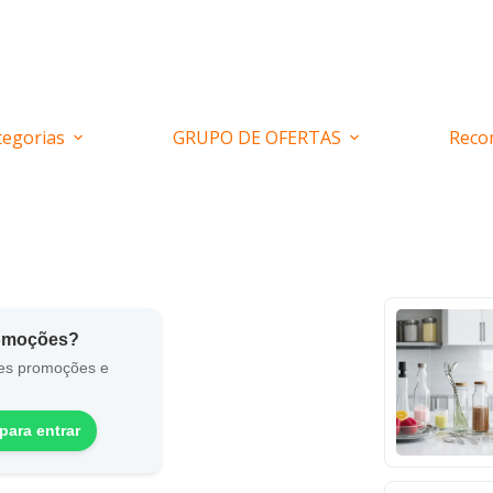
tegorias
GRUPO DE OFERTAS
Reco
romoções?
es promoções e
para entrar