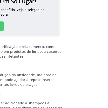
m Um Só Lugar!
benefício. Veja a seleção de
Agora!
purificação e relaxamento, como
ado em produtos de limpeza caseiros,
desinfetantes.
redução da ansiedade, melhora na
m pode ajudar a repelir insetos,
ntes livres de pragas.
?
ser adicionado a shampoos e
 caspa. Além disso, sua aplicação na