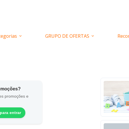
tegorias
GRUPO DE OFERTAS
Reco
romoções?
es promoções e
para entrar