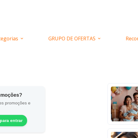
tegorias
GRUPO DE OFERTAS
Reco
romoções?
es promoções e
para entrar