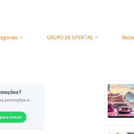
tegorias
GRUPO DE OFERTAS
Reco
romoções?
es promoções e
para entrar