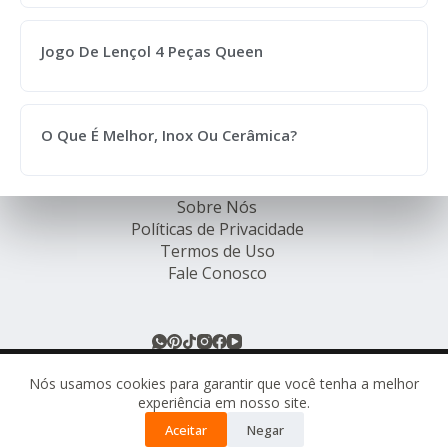
Jogo De Lençol 4 Peças Queen
O Que É Melhor, Inox Ou Cerâmica?
Sobre Nós
Políticas de Privacidade
Termos de Uso
Fale Conosco
© Rede de Ofertas Online - TODOS OS DIREITOS
RESERVADOS.
Nós usamos cookies para garantir que você tenha a melhor
experiência em nosso site.
Este site pode conter links de afiliados. Ao comprar
Aceitar
Negar
através desses links, podemos receber uma